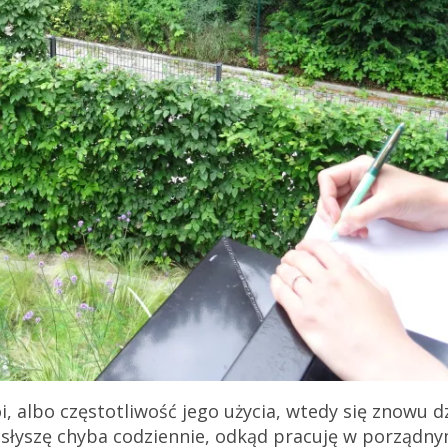
, albo częstotliwość jego użycia, wtedy się znowu dz
owo słyszę chyba codziennie, odkąd pracuję w porządn