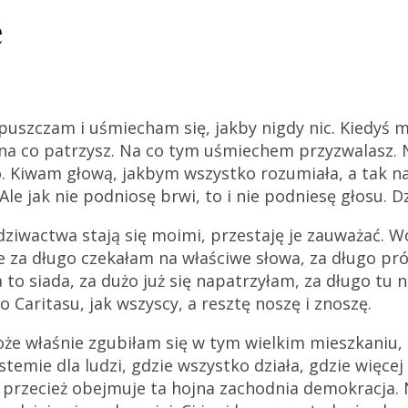
e
opuszczam i uśmiecham się, jakby nigdy nic. Kiedyś m
, na co patrzysz. Na co tym uśmiechem przyzwalasz. 
wo. Kiwam głową, jakbym wszystko rozumiała, a tak 
Ale jak nie podniosę brwi, to i nie podniesę głosu. D
 dziwactwa stają się moimi, przestaję je zauważać. Wc
że za długo czekałam na właściwe słowa, za długo 
to siada, za dużo już się napatrzyłam, za długo tu 
Caritasu, jak wszyscy, a resztę noszę i znoszę.
że właśnie zgubiłam się w tym wielkim mieszkaniu,
systemie dla ludzi, gdzie wszystko działa, gdzie więc
przecież obejmuje ta hojna zachodnia demokracja. Na