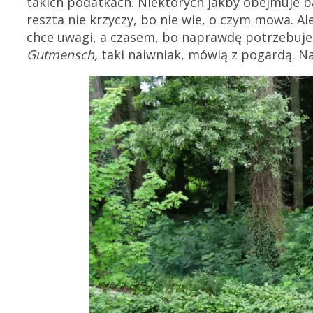
takich podatkach. Niektórych jakby obejmuje bard
reszta nie krzyczy, bo nie wie, o czym mowa. Al
chce uwagi, a czasem, bo naprawdę potrzebuje.
Gutmensch,
taki naiwniak, mówią z pogardą. Na