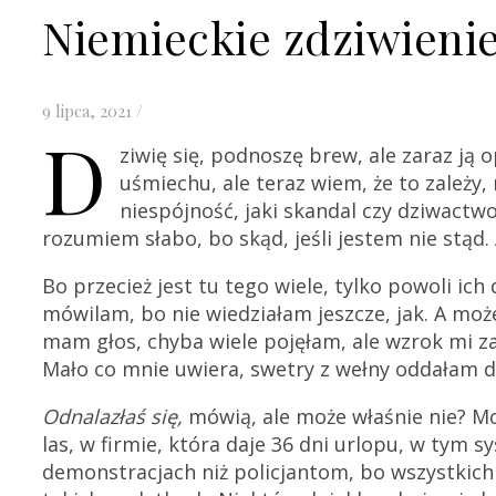
Niemieckie zdziwieni
9 lipca, 2021
/
D
ziwię się, podnoszę brew, ale zaraz ją 
uśmiechu, ale teraz wiem, że to zależy
niespójność, jaki skandal czy dziwact
rozumiem słabo, bo skąd, jeśli jestem nie stąd. 
Bo przecież jest tu tego wiele, tylko powoli ich
mówilam, bo nie wiedziałam jeszcze, jak. A mo
mam głos, chyba wiele pojęłam, ale wzrok mi za 
Mało co mnie uwiera, swetry z wełny oddałam do 
Odnalazłaś się,
mówią, ale może właśnie nie? Mo
las, w firmie, która daje 36 dni urlopu, w tym 
demonstracjach niż policjantom, bo wszystkich 