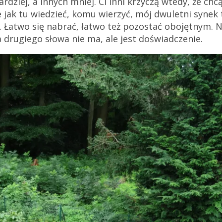
ziej, a innych mniej. Ci inni krzyczą wtedy, że chcą
e jak tu wiedzieć, komu wierzyć, mój dwuletni synek 
 Łatwo się nabrać, łatwo też pozostać obojętnym. N
 drugiego słowa nie ma, ale jest doświadczenie.