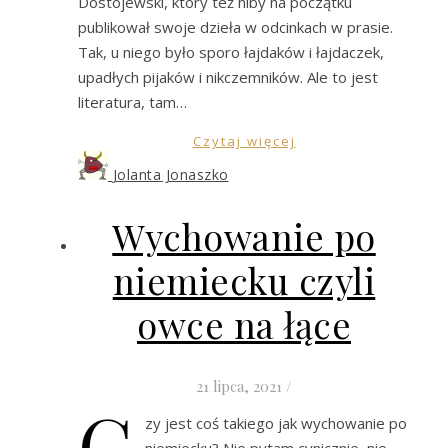
Dostojewski, który też niby na początku
publikował swoje dzieła w odcinkach w prasie.
Tak, u niego było sporo łajdaków i łajdaczek,
upadłych pijaków i nikczemników. Ale to jest
literatura, tam…
Czytaj więcej
Jolanta Jonaszko
Wychowanie po
niemiecku czyli
owce na łące
21 lipca, 2021
/
C
zy jest coś takiego jak wychowanie po
niemiecku? Nie pytam cynicznie, nie