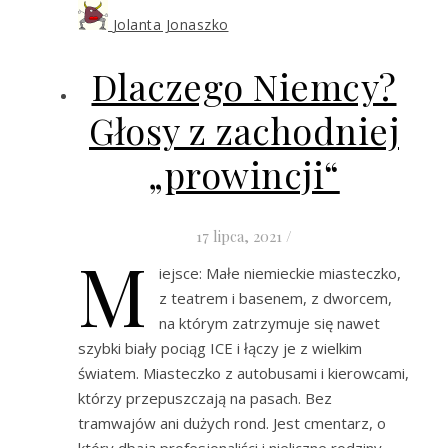
Jolanta Jonaszko
Dlaczego Niemcy?
Głosy z zachodniej
„prowincji“
17 lipca, 2021
/
M
iejsce: Małe niemieckie miasteczko,
z teatrem i basenem, z dworcem,
na którym zatrzymuje się nawet
szybki biały pociąg ICE i łączy je z wielkim
światem. Miasteczko z autobusami i kierowcami,
którzy przepuszczają na pasach. Bez
tramwajów ani dużych rond. Jest cmentarz, o
który dbają profesjonaliści i nieliczne rodziny