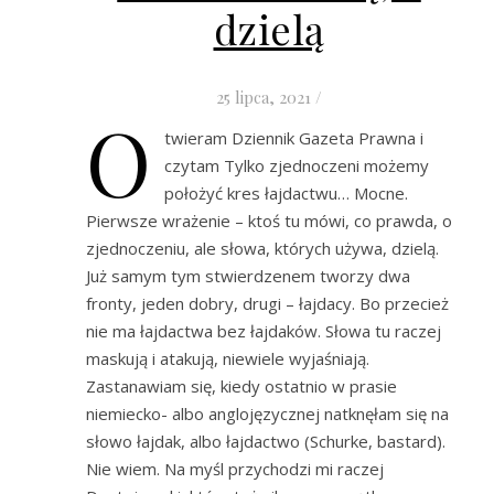
dzielą
25 lipca, 2021
/
O
twieram Dziennik Gazeta Prawna i
czytam Tylko zjednoczeni możemy
położyć kres łajdactwu… Mocne.
Pierwsze wrażenie – ktoś tu mówi, co prawda, o
zjednoczeniu, ale słowa, których używa, dzielą.
Już samym tym stwierdzenem tworzy dwa
fronty, jeden dobry, drugi – łajdacy. Bo przecież
nie ma łajdactwa bez łajdaków. Słowa tu raczej
maskują i atakują, niewiele wyjaśniają.
Zastanawiam się, kiedy ostatnio w prasie
niemiecko- albo anglojęzycznej natknęłam się na
słowo łajdak, albo łajdactwo (Schurke, bastard).
Nie wiem. Na myśl przychodzi mi raczej