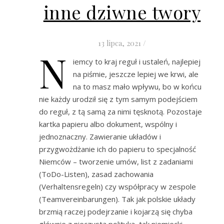
inne dziwne twory
13 lipca, 2021
/
N
iemcy to kraj reguł i ustaleń, najlepiej
na piśmie, jeszcze lepiej we krwi, ale
na to masz mało wpływu, bo w końcu
nie każdy urodził się z tym samym podejściem
do reguł, z tą samą za nimi tęsknotą. Pozostaje
kartka papieru albo dokument, wspólny i
jednoznaczny. Zawieranie układów i
przygwożdżanie ich do papieru to specjalność
Niemców – tworzenie umów, list z zadaniami
(ToDo-Listen), zasad zachowania
(Verhaltensregeln) czy współpracy w zespole
(Teamvereinbarungen). Tak jak polskie układy
brzmią raczej podejrzanie i kojarzą się chyba
głównie z nieczystą polityką, tak niemiecki