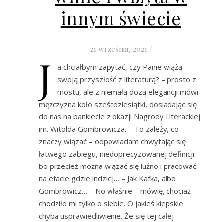
innym świecie
21 września, 2021
/
J
a chciałbym zapytać, czy Panie wiążą
swoją przyszłość z literaturą? – prosto z
mostu, ale z niemałą dozą elegancji mówi
mężczyzna koło sześcdziesiątki, dosiadając się
do nas na bankiecie z okazji Nagrody Literackiej
im. Witolda Gombrowicza. – To zależy, co
znaczy wiązać – odpowiadam chwytając się
łatwego zabiegu, niedoprecyzowanej definicji –
bo przecież można wiązać się luźno i pracować
na etacie gdzie indziej… – Jak Kafka, albo
Gombrowicz… – No właśnie – mówię, chociaż
chodziło mi tylko o siebie. O jakieś kiepskie
chyba usprawiedliwienie. Że się tej całej