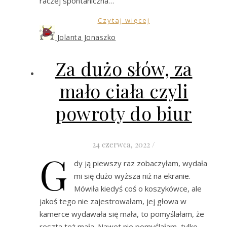
raczej spontaniczna…
Czytaj więcej
Jolanta Jonaszko
Za dużo słów, za
mało ciała czyli
powroty do biur
24 czerwca, 2022
/
G
dy ją piewszy raz zobaczyłam, wydała
mi się dużo wyższa niż na ekranie.
Mówiła kiedyś coś o koszykówce, ale
jakoś tego nie zajestrowałam, jej głowa w
kamerce wydawała się mała, to pomyślałam, że
reszta też mała. Nawet nie pomyślałam, tylko