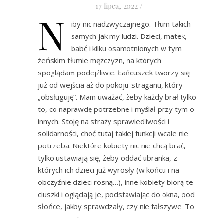
17 lipca, 2022
/
N
iby nic nadzwyczajnego. Tłum takich
samych jak my ludzi. Dzieci, matek,
babć i kilku osamotnionych w tym
żeńskim tłumie mężczyzn, na których
spoglądam podejźliwie. Łańcuszek tworzy się
już od wejścia aż do pokoju-straganu, który
„obsługuję“. Mam uważać, żeby każdy brał tylko
to, co naprawdę potrzebne i myślał przy tym o
innych. Stoję na straży sprawiedliwości i
solidarności, choć tutaj takiej funkcji wcale nie
potrzeba. Niektóre kobiety nic nie chcą brać,
tylko ustawiają się, żeby oddać ubranka, z
których ich dzieci już wyrosły (w końcu i na
obczyźnie dzieci rosną…), inne kobiety biorą te
ciuszki i oglądają je, podstawiając do okna, pod
słońce, jakby sprawdzały, czy nie fałszywe. To