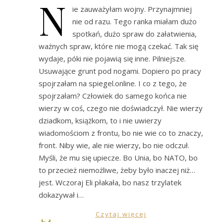
N
ie zauważyłam wojny. Przynajmniej
nie od razu. Tego ranka miałam dużo
spotkań, dużo spraw do załatwienia,
ważnych spraw, które nie mogą czekać. Tak się
wydaje, póki nie pojawią się inne. Pilniejsze.
Usuwające grunt pod nogami. Dopiero po pracy
spojrzałam na spiegel.online. I co z tego, że
spojrzałam? Człowiek do samego końca nie
wierzy w coś, czego nie doświadczył. Nie wierzy
dziadkom, książkom, to i nie uwierzy
wiadomościom z frontu, bo nie wie co to znaczy,
front. Niby wie, ale nie wierzy, bo nie odczuł.
Myśli, że mu się upiecze. Bo Unia, bo NATO, bo
to przecież niemożliwe, żeby było inaczej niż…
jest. Wczoraj Eli płakała, bo nasz trzylatek
dokazywał i…
Czytaj więcej